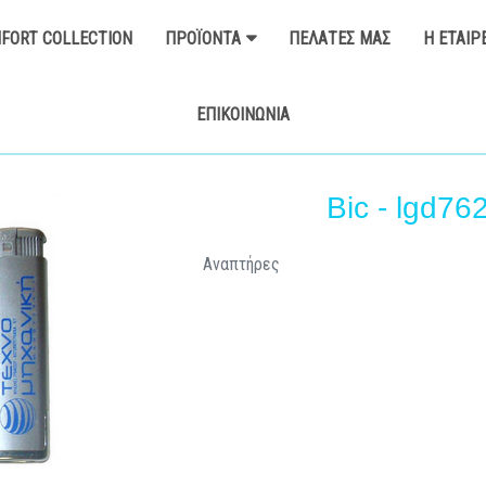
FORT COLLECTION
ΠΡΟΪΌΝΤΑ
ΠΕΛΆΤΕΣ ΜΑΣ
Η ΕΤΑΙΡ
ΕΠΙΚΟΙΝΩΝΊΑ
Bic - lgd76
Αναπτήρες