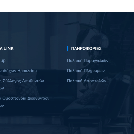
Α LINK
ΠΛΗΡΟΦΟΡΊΕΣ
oup
Πολιτική Παραγγελιών
νοδόχων Ηρακλείου
Πολιτική Πληρωμών
ς Σύλλογος Διευθυντών
Πολιτική Αποστολών
ων
α Ομοσπονδία Διευθυντών
ων