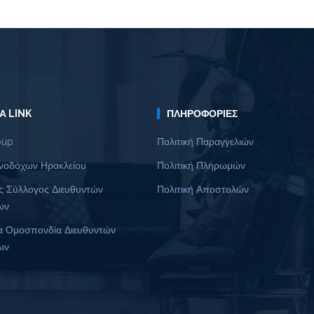
Α LINK
ΠΛΗΡΟΦΟΡΊΕΣ
oup
Πολιτική Παραγγελιών
νοδόχων Ηρακλείου
Πολιτική Πληρωμών
ς Σύλλογος Διευθυντών
Πολιτική Αποστολών
ων
α Ομοσπονδία Διευθυντών
ων