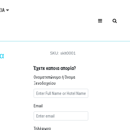
ΕΊΑ
SKU: sklt0001
α
Έχετε καποια απορία?
Ονοματεπώνυμο ή Όνομα
Ξενοδοχείου
Email
Τηλέφωνο