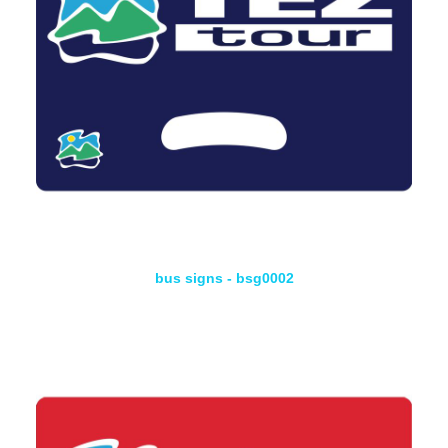
bus signs - bsg0002