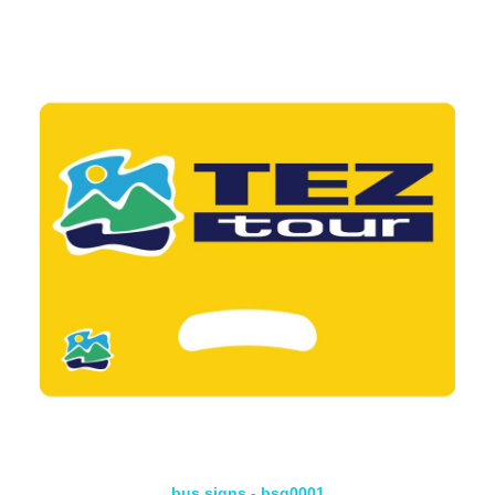
bus signs - bsg0001