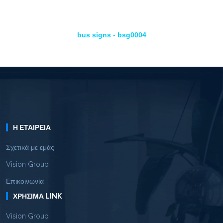
bus signs - bsg0004
Η ΕΤΑΙΡΕΊΑ
Σχετικά με εμάς
Vision Group
Επικοινωνία
ΧΡΉΣΙΜΑ LINK
Vision Group