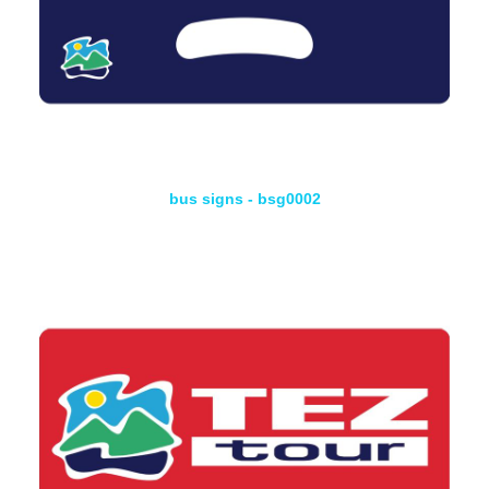
bus signs - bsg0002