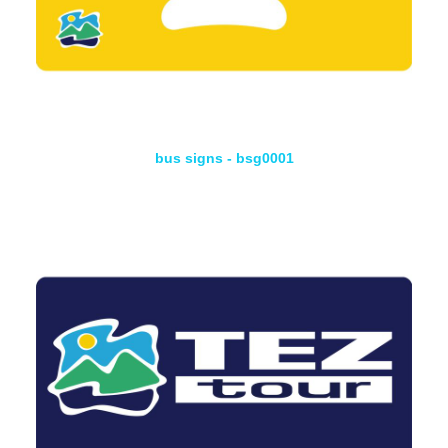
bus signs - bsg0001