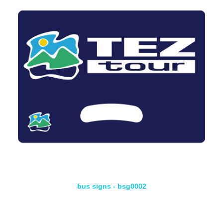
bus signs - bsg0002