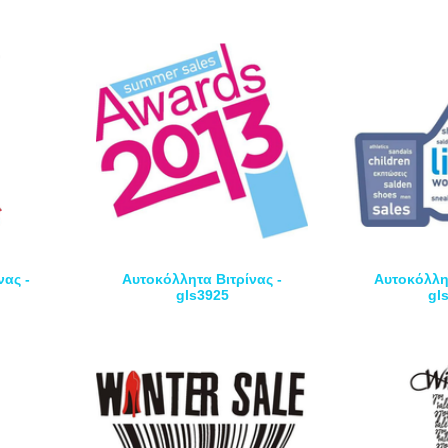
νας -
Αυτοκόλλητα Βιτρίνας -
Αυτοκόλλητ
gls3925
gl