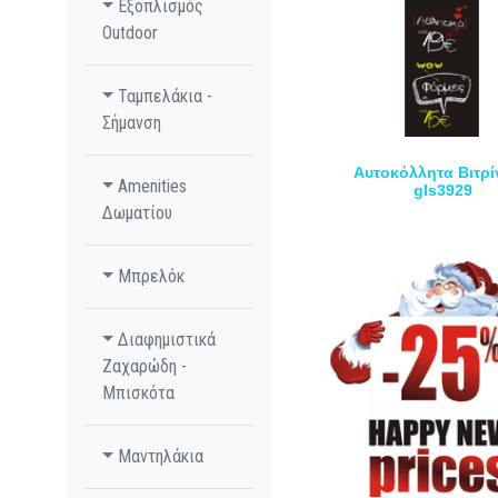
Εξοπλισμός
Outdoor
Ταμπελάκια -
Σήμανση
Αυτοκόλλητα Βιτρί
Amenities
gls3929
Δωματίου
Μπρελόκ
Διαφημιστικά
Ζαχαρώδη -
Μπισκότα
Μαντηλάκια