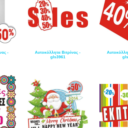
νας -
Αυτοκόλλητα Βιτρίνας -
Αυτοκόλλητ
gls3961
gl