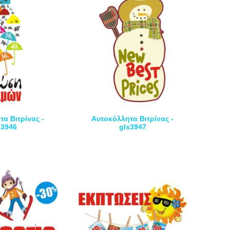
α Βιτρίνας -
Αυτοκόλλητα Βιτρίνας -
s3946
gls3947