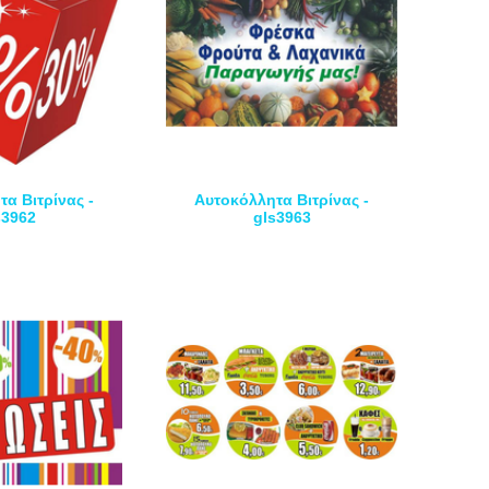
α Βιτρίνας -
Αυτοκόλλητα Βιτρίνας -
s3962
gls3963