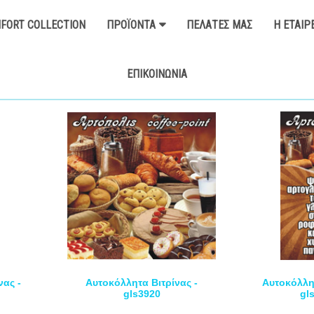
FORT COLLECTION
ΠΡΟΪΌΝΤΑ
ΠΕΛΆΤΕΣ ΜΑΣ
Η ΕΤΑΙΡ
ΕΠΙΚΟΙΝΩΝΊΑ
νας -
Αυτοκόλλητα Βιτρίνας -
Αυτοκόλλητ
gls3920
gl