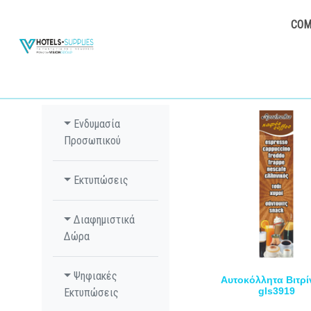
COM
Ενδυμασία
Προσωπικού
Εκτυπώσεις
Διαφημιστικά
Δώρα
Ψηφιακές
Αυτοκόλλητα Βιτρί
gls3919
Εκτυπώσεις