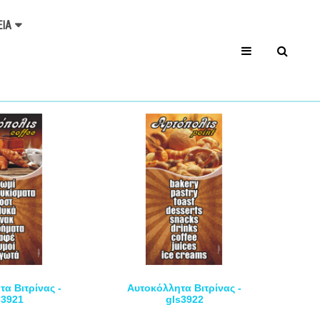
ΕΊΑ
α Βιτρίνας -
Αυτοκόλλητα Βιτρίνας -
s3921
gls3922