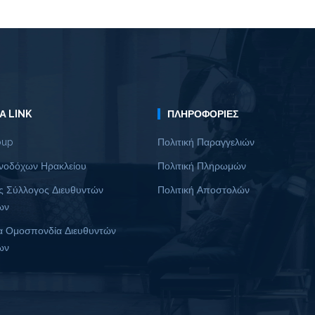
Α LINK
ΠΛΗΡΟΦΟΡΊΕΣ
oup
Πολιτική Παραγγελιών
νοδόχων Ηρακλείου
Πολιτική Πληρωμών
ς Σύλλογος Διευθυντών
Πολιτική Αποστολών
ων
α Ομοσπονδία Διευθυντών
ων