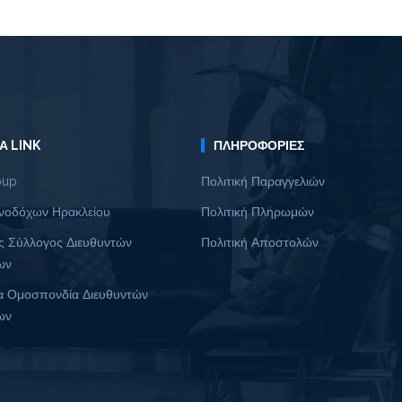
Α LINK
ΠΛΗΡΟΦΟΡΊΕΣ
oup
Πολιτική Παραγγελιών
νοδόχων Ηρακλείου
Πολιτική Πληρωμών
ς Σύλλογος Διευθυντών
Πολιτική Αποστολών
ων
α Ομοσπονδία Διευθυντών
ων