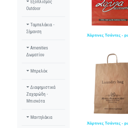
Εξοπλισμός
Outdoor
Ταμπελάκια -
Σήμανση
Χάρτινες Τσάντες - 
Amenities
Δωματίου
Μπρελόκ
Διαφημιστικά
Ζαχαρώδη -
Μπισκότα
Μαντηλάκια
Χάρτινες Τσάντες - 