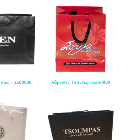
ντες - pab0008
Χάρτινες Τσάντες - pab0009