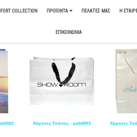
FORT COLLECTION
ΠΡΟΪΌΝΤΑ
ΠΕΛΆΤΕΣ ΜΑΣ
Η ΕΤΑΙΡ
ΕΠΙΚΟΙΝΩΝΊΑ
pab0002
Χάρτινες Τσάντες - pab0003
Χάρτινες Τσά