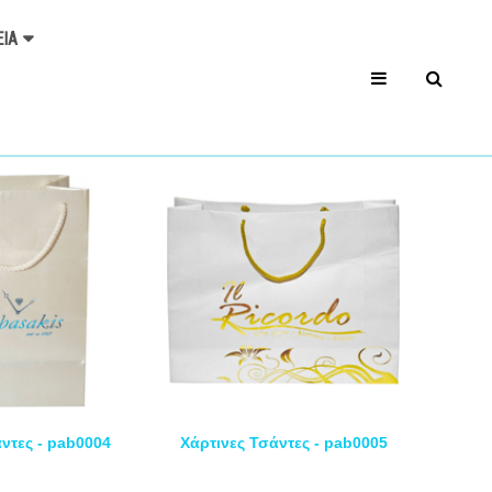
ΕΊΑ
ντες - pab0004
Χάρτινες Τσάντες - pab0005