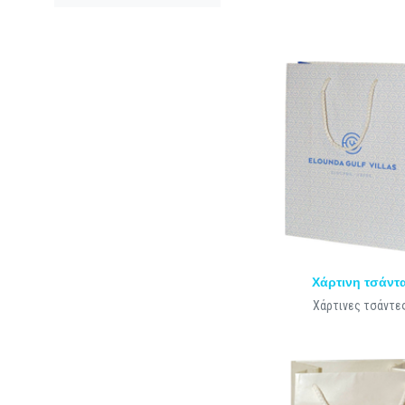
Χάρτινη τσάντ
Χάρτινες τσάντε