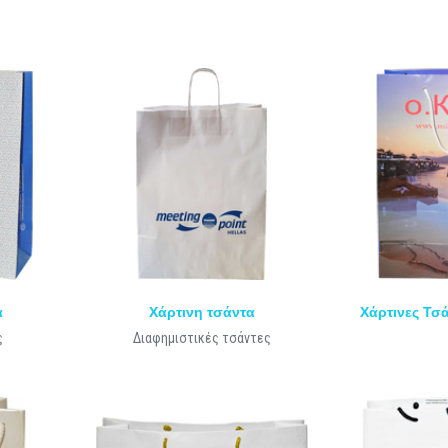
α
Χάρτινη τσάντα
Χάρτινες Τσά
ς
Διαφημιστικές τσάντες