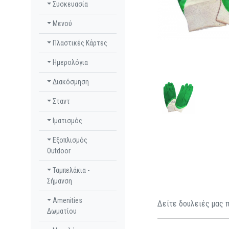
Συσκευασία
Μενού
Πλαστικές Κάρτες
Ημερολόγια
Διακόσμηση
Σταντ
Ιματισμός
Εξοπλισμός
Outdoor
Ταμπελάκια -
Σήμανση
Amenities
Δείτε δουλειές μας π
Δωματίου