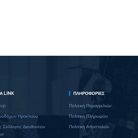
Α LINK
ΠΛΗΡΟΦΟΡΊΕΣ
oup
Πολιτική Παραγγελιών
νοδόχων Ηρακλείου
Πολιτική Πληρωμών
ς Σύλλογος Διευθυντών
Πολιτική Αποστολών
ων