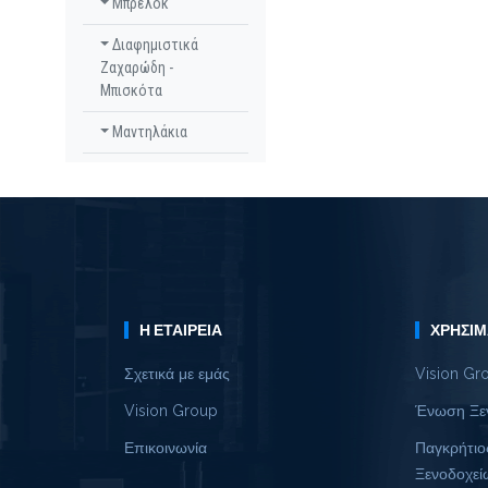
Μπρελόκ
Διαφημιστικά
Ζαχαρώδη -
Μπισκότα
Μαντηλάκια
Η ΕΤΑΙΡΕΊΑ
ΧΡΉΣΙΜ
Σχετικά με εμάς
Vision Gr
Vision Group
Ένωση Ξε
Επικοινωνία
Παγκρήτιο
Ξενοδοχεί