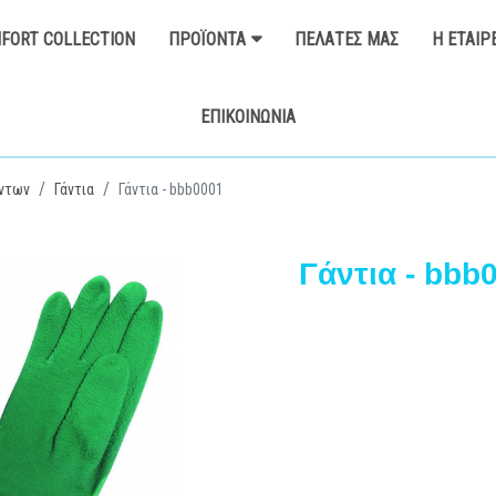
FORT COLLECTION
ΠΡΟΪΌΝΤΑ
ΠΕΛΆΤΕΣ ΜΑΣ
Η ΕΤΑΙΡ
ΕΠΙΚΟΙΝΩΝΊΑ
ντων
Γάντια
Γάντια - bbb0001
Γάντια - bbb