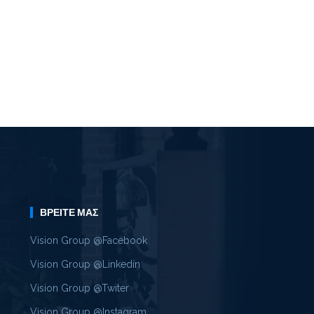
ΒΡΕΊΤΕ ΜΑΣ
Vision Group @Facebook
Vision Group @Linkedin
Vision Group @Twiter
Vision Group @Instagram