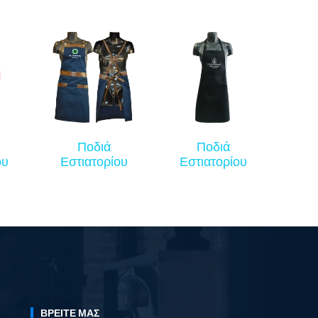
Ποδιά
Ποδιά
ου
Εστιατορίου
Εστιατορίου
ΒΡΕΊΤΕ ΜΑΣ