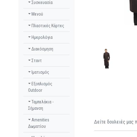
Συσκευασία
Μενού
Πλαστικές Κάρτες
Ημερολόγια
Διακόσμηση
Σταντ
Ιματισμός
Εξοπλισμός
Outdoor
Ταμπελάκια -
Σήμανση
Amenities
Δείτε δουλειές μας 
Δωματίου