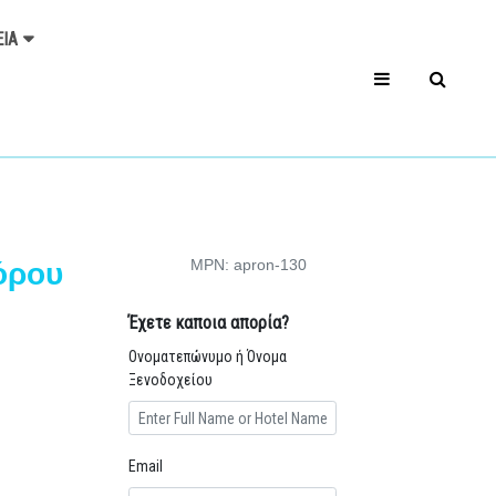
ΕΊΑ
MPN: apron-130
όρου
Έχετε καποια απορία?
Ονοματεπώνυμο ή Όνομα
Ξενοδοχείου
Email