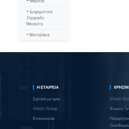
Μπρελόκ
Διαφημιστικά
Ζαχαρώδη -
Μπισκότα
Μαντηλάκια
Η ΕΤΑΙΡΕΊΑ
ΧΡΉΣΙΜ
Σχετικά με εμάς
Vision Gr
Vision Group
Ένωση Ξε
Επικοινωνία
Παγκρήτιο
Ξενοδοχεί