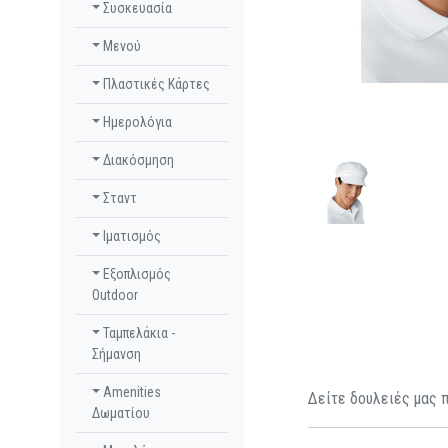
Συσκευασία
Μενού
Πλαστικές Κάρτες
Ημερολόγια
Διακόσμηση
Σταντ
Ιματισμός
Εξοπλισμός
Outdoor
Ταμπελάκια -
Σήμανση
Amenities
Δείτε δουλειές μας 
Δωματίου