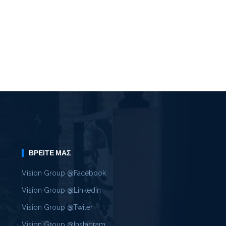
ΒΡΕΊΤΕ ΜΑΣ
Vision Group @Facebook
Vision Group @Linkedin
Vision Group @Twiter
Vision Group @Instagram