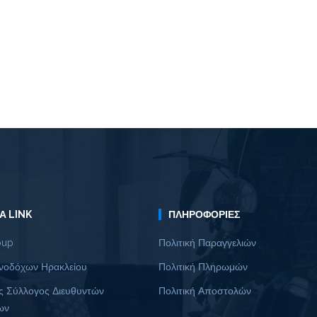
Α LINK
ΠΛΗΡΟΦΟΡΊΕΣ
oup
Πολιτική Παραγγελιών
νοδόχων Ηρακλείου
Πολιτική Πληρωμών
ς Σύλλογος Διευθυντών
Πολιτική Αποστολών
ων