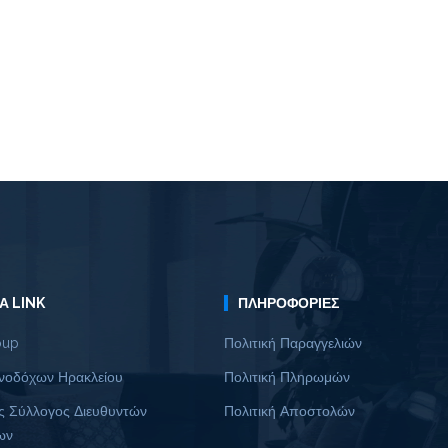
Α LINK
ΠΛΗΡΟΦΟΡΊΕΣ
oup
Πολιτική Παραγγελιών
νοδόχων Ηρακλείου
Πολιτική Πληρωμών
ς Σύλλογος Διευθυντών
Πολιτική Αποστολών
ων