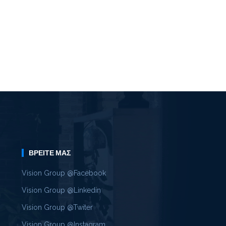
ΒΡΕΊΤΕ ΜΑΣ
Vision Group @Facebook
Vision Group @Linkedin
Vision Group @Twiter
Vision Group @Instagram