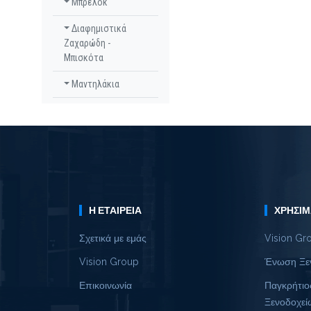
Μπρελόκ
Διαφημιστικά
Ζαχαρώδη -
Μπισκότα
Μαντηλάκια
Η ΕΤΑΙΡΕΊΑ
ΧΡΉΣΙΜ
Σχετικά με εμάς
Vision Gr
Vision Group
Ένωση Ξε
Επικοινωνία
Παγκρήτιο
Ξενοδοχεί