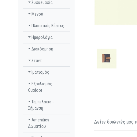
Συσκευασία
Μενού
Πλαστικές Κάρτες
Ημερολόγια
Διακόσμηση
Σταντ
Ιματισμός
Εξοπλισμός
Outdoor
Ταμπελάκια -
Σήμανση
Amenities
Δείτε δουλειές μας 
Δωματίου