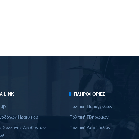
Α LINK
ΠΛΗΡΟΦΟΡΊΕΣ
oup
Πολιτική Παραγγελιών
νοδόχων Ηρακλείου
Πολιτική Πληρωμών
ς Σύλλογος Διευθυντών
Πολιτική Αποστολών
ων