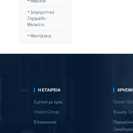
Μπρελόκ
Διαφημιστικά
Ζαχαρώδη -
Μπισκότα
Μαντηλάκια
Η ΕΤΑΙΡΕΊΑ
ΧΡΉΣΙΜ
Σχετικά με εμάς
Vision Gr
Vision Group
Ένωση Ξε
Επικοινωνία
Παγκρήτιο
Ξενοδοχεί