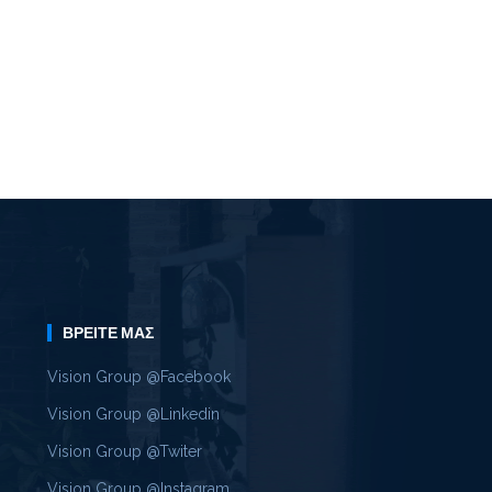
ΒΡΕΊΤΕ ΜΑΣ
Vision Group @Facebook
Vision Group @Linkedin
Vision Group @Twiter
Vision Group @Instagram