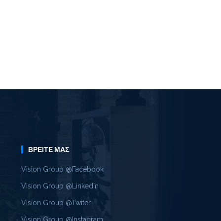
ΒΡΕΊΤΕ ΜΑΣ
Vision Group @Facebook
Vision Group @Linkedin
Vision Group @Twiter
Vision Group @Instagram