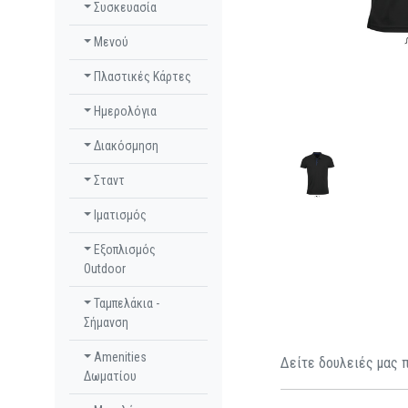
Συσκευασία
Μενού
Πλαστικές Κάρτες
Ημερολόγια
Διακόσμηση
Σταντ
Ιματισμός
Εξοπλισμός
Outdoor
Ταμπελάκια -
Σήμανση
Amenities
Δείτε δουλειές μας 
Δωματίου