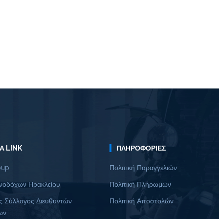
Α LINK
ΠΛΗΡΟΦΟΡΊΕΣ
oup
Πολιτική Παραγγελιών
νοδόχων Ηρακλείου
Πολιτική Πληρωμών
ς Σύλλογος Διευθυντών
Πολιτική Αποστολών
ων