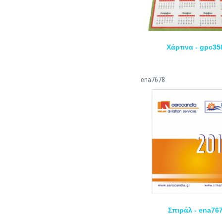
Χάρτινα - gpc35
ena7678
Σπιράλ - ena76