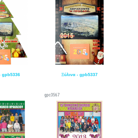
- gpb5336
Ξύλινα - gpb5337
gpc3567