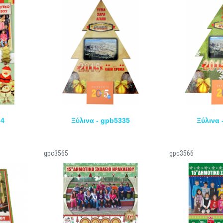
34
Ξύλινα - gpb5335
Ξύλινα 
gpc3565
gpc3566