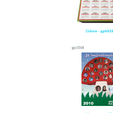
Ξύλινα - gpb53
gpc3568