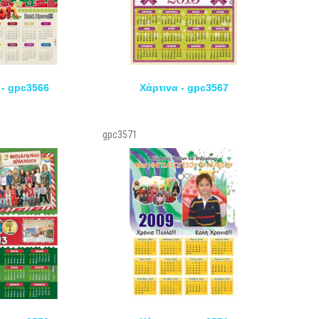
 - gpc3566
Χάρτινα - gpc3567
gpc3571