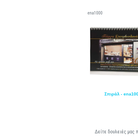
ena1000
Σπιράλ - ena10
Δείτε δουλειές μας π