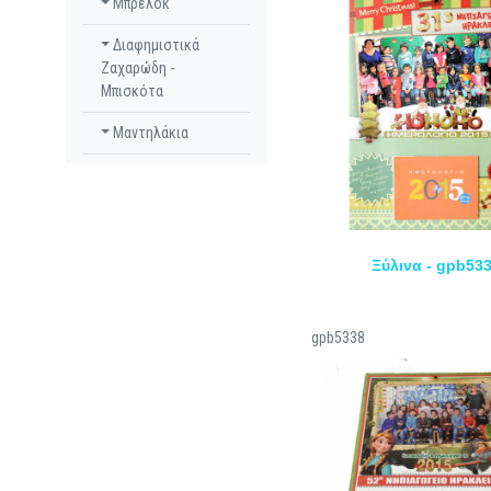
Μπρελόκ
Διαφημιστικά
Ζαχαρώδη -
Μπισκότα
Μαντηλάκια
Ξύλινα - gpb53
gpb5338