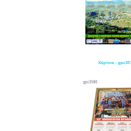
Χάρτινα - gpc35
gpc3580