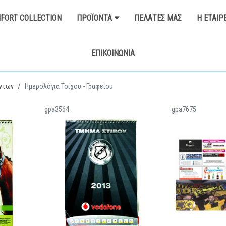
FORT COLLECTION
ΠΡΟΪΌΝΤΑ
ΠΕΛΆΤΕΣ ΜΑΣ
Η ΕΤΑΙΡ
ΕΠΙΚΟΙΝΩΝΊΑ
ντων
Ημερολόγια Τοίχου - Γραφείου
gpa3564
gpa7675