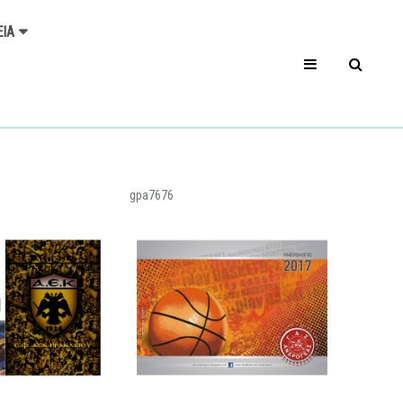
ΕΊΑ
gpa7676