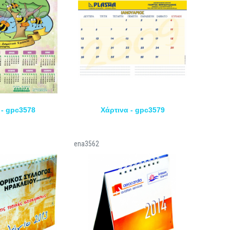
 - gpc3578
Χάρτινα - gpc3579
ena3562