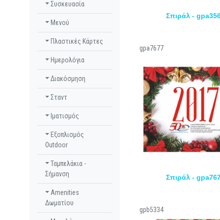
Συσκευασία
Σπιράλ - gpa35
Μενού
Πλαστικές Κάρτες
gpa7677
Ημερολόγια
Διακόσμηση
Σταντ
Ιματισμός
Εξοπλισμός
Outdoor
Ταμπελάκια -
Σήμανση
Σπιράλ - gpa76
Amenities
Δωματίου
gpb5334