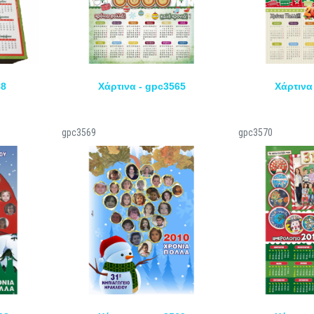
38
Χάρτινα - gpc3565
Χάρτινα
gpc3569
gpc3570