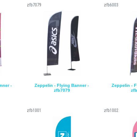
zfb7079
zfb6003
nner -
Zeppelin - Flying Banner -
Zeppelin - F
zfb7079
zf
zfb1001
zfb1002