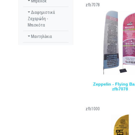
Μπρελόκ
zfb7078
Διαφημιστικά
Ζαχαρώδη -
Μπισκότα
Μαντηλάκια
Zeppelin - Flying Ba
zfb7078
zfb1000