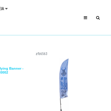
ΕΊΑ
zfb6563
lying Banner -
b0002