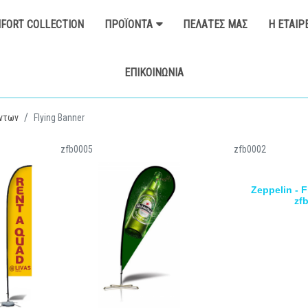
FORT COLLECTION
ΠΡΟΪΌΝΤΑ
ΠΕΛΆΤΕΣ ΜΑΣ
Η ΕΤΑΙΡ
ΕΠΙΚΟΙΝΩΝΊΑ
ντων
Flying Banner
zfb0005
zfb0002
Zeppelin - F
zf