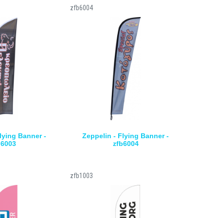
zfb6004
lying Banner -
Zeppelin - Flying Banner -
b6003
zfb6004
zfb1003