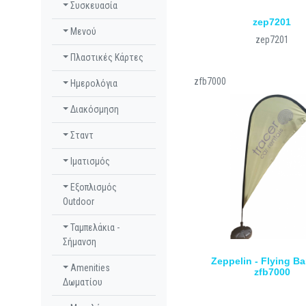
Συσκευασία
zep7201
Μενού
zep7201
Πλαστικές Κάρτες
zfb7000
Ημερολόγια
Διακόσμηση
Σταντ
Ιματισμός
Εξοπλισμός
Outdoor
Ταμπελάκια -
Σήμανση
Zeppelin - Flying Ba
Amenities
zfb7000
Δωματίου