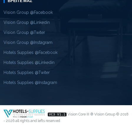
ΒΡΕΊΤΕ ΜΑΣ
Vision Group @Facebook
Vision Group @Linkedin
Vision Group @Twiter
Vision Group @Instagram
Hotels Supplies @Facebook
Hotels Supplies @Linkedin
Hotels Supplies @Twiter
Hotels Supplies @Instagram
Vision Core III ® Vision Group © 2018
VC3 V1.1
- 2026 all rights and lefts reserved