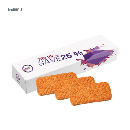
kml0014