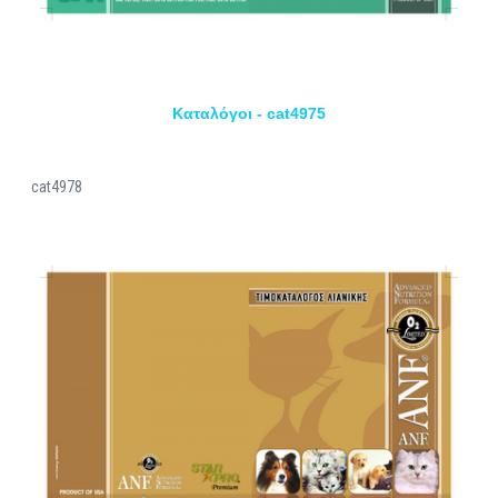
Καταλόγοι - cat4975
cat4978