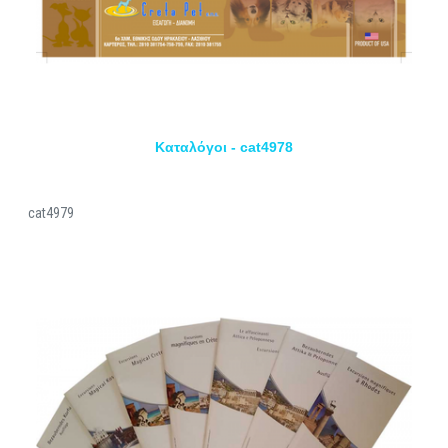
Καταλόγοι - cat4978
cat4979