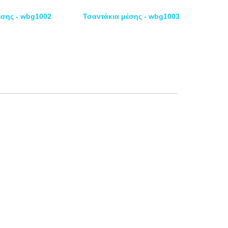
έσης - wbg1002
Τσαντάκια μέσης - wbg1003