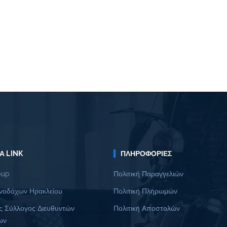
Α LINK
ΠΛΗΡΟΦΟΡΊΕΣ
oup
Πολιτική Παραγγελιών
νοδόχων Ηρακλείου
Πολιτική Πληρωμών
ς Σύλλογος Διευθυντών
Πολιτική Αποστολών
ων