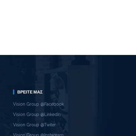
ΒΡΕΊΤΕ ΜΑΣ
Vision Group @Facebook
Vision Group @Linkedin
Vision Group @Twiter
Vision Group @Instagram