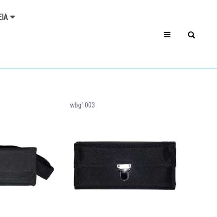
ΕΊΑ
wbg1003