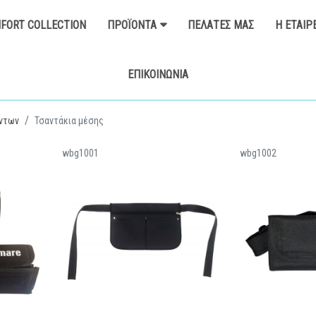
FORT COLLECTION
ΠΡΟΪΌΝΤΑ
ΠΕΛΆΤΕΣ ΜΑΣ
Η ΕΤΑΙΡ
ΕΠΙΚΟΙΝΩΝΊΑ
ντων
Τσαντάκια μέσης
wbg1001
wbg1002