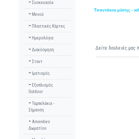
Συσκευασία
Τσαντάκια μέσης - w
Μενού
Πλαστικές Κάρτες
Ημερολόγια
Δείτε δουλειές μας π
Διακόσμηση
Σταντ
Ιματισμός
Εξοπλισμός
Outdoor
Ταμπελάκια -
Σήμανση
Amenities
Δωματίου