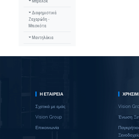
Μπρελόκ
Διαφημιστικά
Ζαχαρώδη -
Μπισκότα
Μαντηλάκια
Η ΕΤΑΙΡΕΊΑ
ΧΡΉΣΙΜ
Σχετικά με εμάς
Vision Gr
Vision Group
Ένωση Ξε
Επικοινωνία
Παγκρήτιο
Ξενοδοχεί