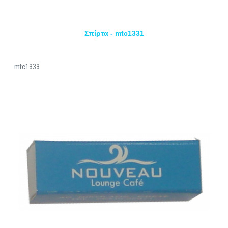
Σπίρτα - mtc1331
mtc1333