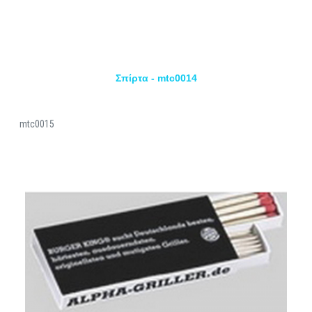
Σπίρτα - mtc0014
mtc0015