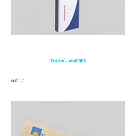
Σπίρτα - mtc0006
mtc0007