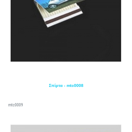
Σπίρτα - mtc0008
mtc0009