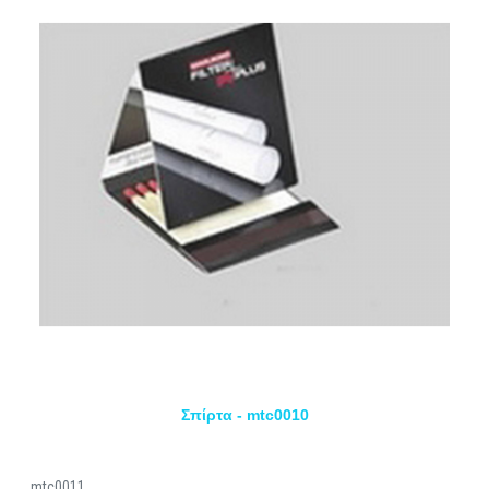
Σπίρτα - mtc0010
mtc0011